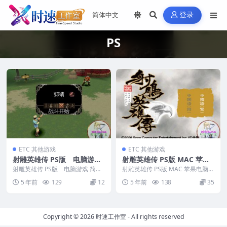
登录
PS
ETC 其他游戏
ETC 其他游戏
射雕英雄传 PS版 电脑游戏
射雕英雄传 PS版 MAC 苹果
简体中文版 支援win11 win1
电脑游戏 简体中文版 支援10.
射雕英雄传 PS版 电脑游戏 简体
射雕英雄传 PS版 MAC 苹果电脑游
0 win7
中文版 支援win11 win10 win7 ...
13 10.14 10.15 11 12 适用于
戏 简体中文版 支援10.13 10.14...
5 年前
129
12
5 年前
138
35
APPLE CPU
Copyright © 2026
时速工作室
- All rights reserved