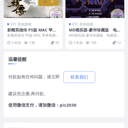
ETC 其他游戏
ETC 其他游戏
射雕英雄传 PS版 MAC 苹果
MD模拟器-豪华珍藏版 电脑
电脑游戏 简体中文版 支援10.
游戏 简体中文版 支援win11
射雕英雄传 PS版 MAC 苹果电脑游
MD模拟器-豪华珍藏版 电脑游戏
13 10.14 10.15 11 12 适用于
戏 简体中文版 支援10.13 10.14...
win10 win7
简体中文版 支援win11 win10 wi
5 年前
138
35
5 年前
105
12
n...
APPLE CPU
温馨提醒
付款如有任何问题，请立即
联系我们
建议先注册,再付款。
使用微信支付，请加微信：pic2030