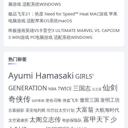
脑游戏 适配系统WINDOWS
极品飞车21：热度 Need for Speed™ Heat MAC游戏 苹果
电脑游戏 适配苹果OS系统macOS
终极漫画英雄VS卡普空3 ULTIMATE MARVEL VS. CAPCOM
3 WIN游戏 PC电脑游戏 适配系统WINDOWS
热门标签
Ayumi Hamasaki
GIRLS'
仙剑
GENERATION
三国志
TWICE
NBA
云之遥
奇侠传
傲世三国
发明工坊
使命召唤
侠盗飞车
仙剑客栈
大富翁
大航海时代
古墓丽影
圣安地列斯
坎巴拉太空计划
富甲天下
太阁立志传
少
太空避难所
奇妙探险队