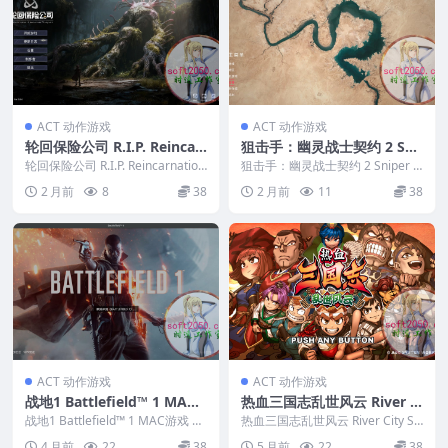
ACT 动作游戏
ACT 动作游戏
轮回保险公司 R.I.P. Reincar
狙击手：幽灵战士契约 2 Sni
nation Insurance Program
per Ghost Warrior Contra
轮回保险公司 R.I.P. Reincarnation
狙击手：幽灵战士契约 2 Sniper G
MAC游戏 苹果电脑游戏 适配
Insurance Pr...
cts 2 MAC游戏 苹果电脑游
host Warrior Contra...
2 月前
8
38
2 月前
11
38
苹果OS系统macOS
戏 适配苹果OS系统macOS
ACT 动作游戏
ACT 动作游戏
战地1 Battlefield™ 1 MAC
热血三国志乱世风云 River Ci
游戏 苹果电脑游戏 适配苹果
ty Saga: Three Kingdoms
战地1 Battlefield™ 1 MAC游戏 苹
热血三国志乱世风云 River City Sa
OS系统macOS
果电脑游戏 适配苹果OS系统...
Next MAC游戏 苹果电脑游
ga: Three Kingdom...
4 月前
22
38
5 月前
22
38