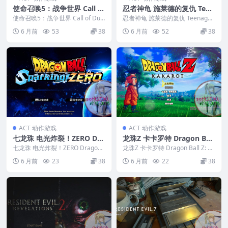
使命召唤5：战争世界 Call of
忍者神龟 施莱德的复仇 Teen
Duty: World at War MAC
age Mutant Ninja Turtles:
使命召唤5：战争世界 Call of Dut
忍者神龟 施莱德的复仇 Teenage
游戏 苹果电脑游戏 适配苹果
y: World at War MA...
Shredder’s Revenge MAC
Mutant Ninja Turtles...
6 月前
53
38
6 月前
52
38
OS系统macOS
游戏 苹果电脑游戏 适配苹果
OS系统macOS
ACT 动作游戏
ACT 动作游戏
七龙珠 电光炸裂！ZERO Dra
龙珠Z 卡卡罗特 Dragon Ball
gon Ball: Sparking! Zero M
Z: Kakarot MAC游戏 苹果电
七龙珠 电光炸裂！ZERO Dragon
龙珠Z 卡卡罗特 Dragon Ball Z: Ka
AC游戏 苹果电脑游戏 适配苹
Ball: Sparking! Zer...
脑游戏 适配苹果OS系统mac
karot MAC游戏 苹果...
6 月前
23
38
6 月前
22
38
果OS系统macOS
OS