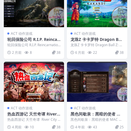
ACT 动作游戏
ACT 动作游戏
轮回保险公司 R.I.P. Reincar
龙珠Z 卡卡罗特 Dragon Ball
nation Insurance Program
Z: Kakarot MAC游戏 苹果电
轮回保险公司 R.I.P. Reincarnation
龙珠Z 卡卡罗特 Dragon Ball Z: Ka
MAC游戏 苹果电脑游戏 适配
Insurance Pr...
脑游戏 适配苹果OS系统mac
karot MAC游戏 苹果...
2 月前
8
38
6 月前
22
38
苹果OS系统macOS
OS
ACT 动作游戏
ACT 动作游戏
热血西游记 天竺奇谭 River C
黑色间歇泉：黑暗的使者 MA
ity Saga: Journey to the W
C 苹果电脑游戏 原生版 支援
热血西游记 天竺奇谭 River City S
黑色间歇泉：黑暗的使者 MAC 苹
est MAC游戏 苹果电脑游戏
aga: Journey to ...
10.15 11 12 13 适用于APPL
果电脑游戏 原生版 支援10.15 11
4 周前
10
38
4 年前
43
25
12...
适配苹果OS系统macOS
E CPU