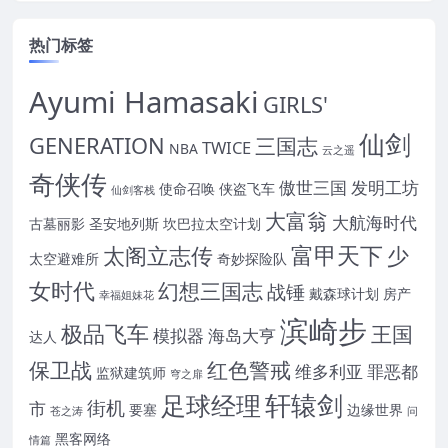
热门标签
Ayumi Hamasaki
GIRLS'
仙剑
GENERATION
三国志
TWICE
NBA
云之遥
奇侠传
傲世三国
发明工坊
使命召唤
侠盗飞车
仙剑客栈
大富翁
大航海时代
古墓丽影
圣安地列斯
坎巴拉太空计划
富甲天下
太阁立志传
少
太空避难所
奇妙探险队
女时代
幻想三国志
战锤
戴森球计划
房产
幸福姐妹花
滨崎步
极品飞车
王国
模拟器
海岛大亨
达人
保卫战
红色警戒
维多利亚
罪恶都
监狱建筑师
穹之扉
轩辕剑
足球经理
街机
市
要塞
边缘世界
苍之涛
问
黑客网络
情篇