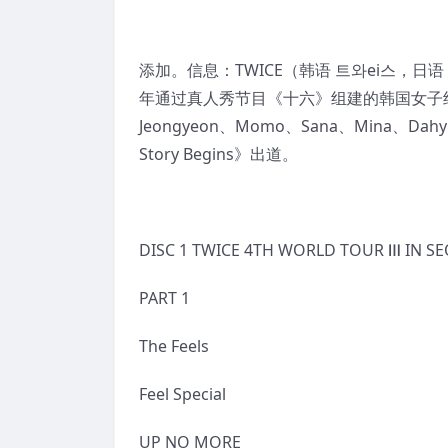
添加。信息：TWICE（韩语 트와ei스，日语 トゥワ
年通过真人秀节目《十六》组建的韩国女子组合
Jeongyeon、Momo、Sana、Mina、Dah
Story Begins》出道。
DISC 1 TWICE 4TH WORLD TOUR Ⅲ IN S
PART 1
The Feels
Feel Special
UP NO MORE