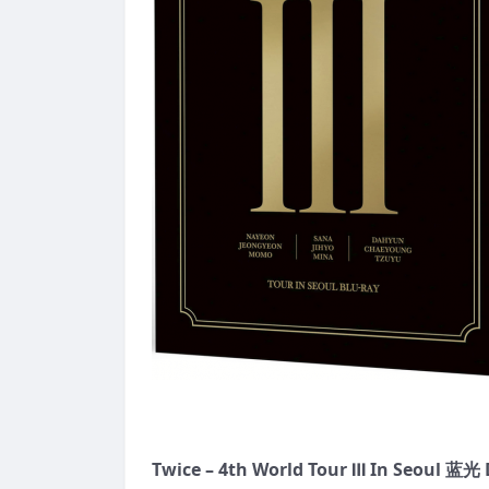
Twice
– 4th World Tour Ⅲ In Seoul
蓝光 D