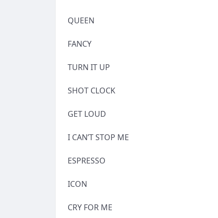
QUEEN
FANCY
TURN IT UP
SHOT CLOCK
GET LOUD
I CAN’T STOP ME
ESPRESSO
ICON
CRY FOR ME