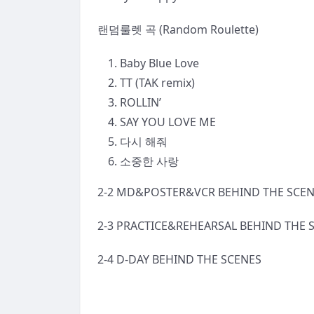
랜덤룰렛 곡 (Random Roulette)
Baby Blue Love
TT (TAK remix)
ROLLIN’
SAY YOU LOVE ME
다시 해줘
소중한 사랑
2-2 MD&POSTER&VCR BEHIND THE SCE
2-3 PRACTICE&REHEARSAL BEHIND THE 
2-4 D-DAY BEHIND THE SCENES