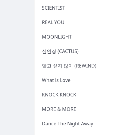
SCIENTIST
REAL YOU
MOONLIGHT
선인장 (CACTUS)
알고 싶지 않아 (REWIND)
What is Love
KNOCK KNOCK
MORE & MORE
Dance The Night Away