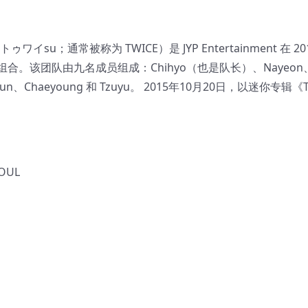
イsu；通常被称为 TWICE）是 JYP Entertainment 在 20
。该团队由九名成员组成：Chihyo（也是队长）、Nayeon
yun、Chaeyoung 和 Tzuyu。 2015年10月20日，以迷你专辑《T
EOUL