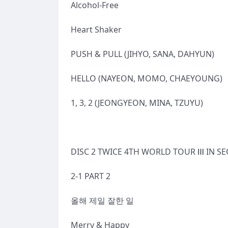
Alcohol-Free
Heart Shaker
PUSH & PULL (JIHYO, SANA, DAHYUN)
HELLO (NAYEON, MOMO, CHAEYOUNG)
1, 3, 2 (JEONGYEON, MINA, TZUYU)
DISC 2 TWICE 4TH WORLD TOUR Ⅲ IN S
2-1 PART 2
올해 제일 잘한 일
Merry & Happy