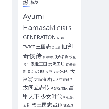
热门标签
Ayumi
Hamasaki
GIRLS'
GENERATION
NBA
仙剑
三国志
TWICE
云之遥
奇侠传
使命召唤
侠盗
仙剑客栈
傲世三国
发明工坊
飞车
古墓丽
大
影
圣安地列斯
坎巴拉太空计划
富翁
大航海时代
太空避难所
富
太阁立志传
奇妙探险队
甲天下
少女时代
幸福姐妹
幻想三国志
战锤
戴森球
花