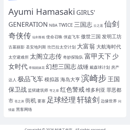
Ayumi Hamasaki
GIRLS'
仙剑
GENERATION
三国志
TWICE
NBA
云之遥
奇侠传
傲世三国
发明工坊
使命召唤
侠盗飞车
仙剑客栈
大富翁
大航海时代
古墓丽影
圣安地列斯
坎巴拉太空计划
富甲天下
太阁立志传
少
太空避难所
奇妙探险队
女时代
幻想三国志
战锤
戴森球计划
房产
幸福姐妹花
滨崎步
极品飞车
王国
模拟器
海岛大亨
达人
保卫战
红色警戒
维多利亚
罪恶都
监狱建筑师
穹之扉
轩辕剑
足球经理
街机
市
要塞
边缘世界
苍之涛
问
黑客网络
情篇
Copyright © 2026
时速工作室
- All rights reserved