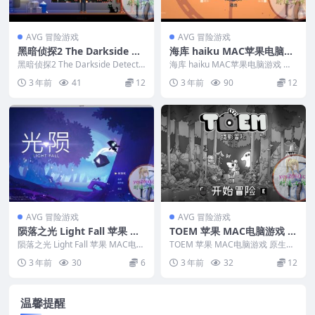
AVG 冒险游戏
AVG 冒险游戏
黑暗侦探2 The Darkside De
海库 haiku MAC苹果电脑游
tective 2 苹果 MAC电脑游
戏 原生中文版 支持12 13 14
黑暗侦探2 The Darkside Detectiv
海库 haiku MAC苹果电脑游戏 原
戏 原生中文版
e 2 苹果 MAC电脑游...
生中文版 支持12 13 14 &nbs...
3 年前
41
12
3 年前
90
12
AVG 冒险游戏
AVG 冒险游戏
陨落之光 Light Fall 苹果 M
TOEM 苹果 MAC电脑游戏 原
AC电脑游戏 原生中文版
生中文版
陨落之光 Light Fall 苹果 MAC电脑
TOEM 苹果 MAC电脑游戏 原生中
游戏 原生中文版 ...
文版 英文名称：TOEM 版...
3 年前
30
6
3 年前
32
12
温馨提醒