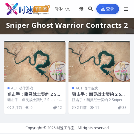
登录
Sniper Ghost Warrior Contracts 2
ACT 动作游戏
ACT 动作游戏
狙击手：幽灵战士契约 2 Sni
狙击手：幽灵战士契约 2 Sni
per Ghost Warrior Contra
per Ghost Warrior Contra
狙击手：幽灵战士契约 2 Sniper G
狙击手：幽灵战士契约 2 Sniper G
cts 2 WIN游戏 PC电脑游戏
host Warrior Contra...
cts 2 MAC游戏 苹果电脑游
host Warrior Contra...
2 月前
9
12
2 月前
11
38
适配系统WINDOWS
戏 适配苹果OS系统macOS
Copyright © 2026
时速工作室
- All rights reserved