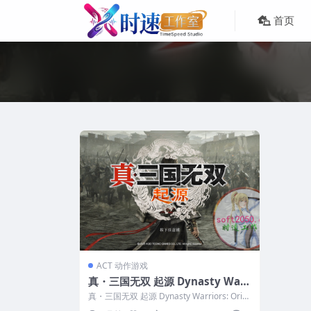
首页
ACT 动作游戏
真・三国无双 起源 Dynasty Warr
iors: Origins WIN游戏 PC电脑游
真・三国无双 起源 Dynasty Warriors: Origi
戏 适配系统WIN10 WIN11
ns WIN游...