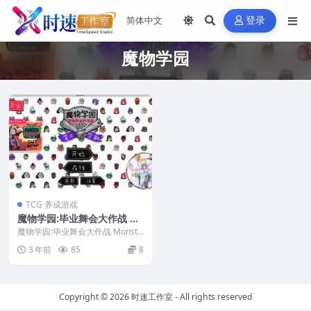
登录
魔物学园
TCG 养成游戏
魔物学园:毕业舞会大作战 M
onster Prom MAC 苹果电
魔物学园:毕业舞会大作战 Monste
脑游戏 原生中文版 支持10.1
r Prom MAC 苹果电脑游戏 原生
3 年前
85
8
中...
5 11 12 13
Copyright © 2026
时速工作室
- All rights reserved