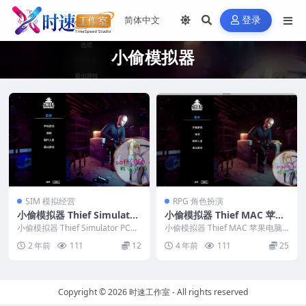
登录
小偷模拟器
SIM 模拟经营
RPG 角色扮演
小偷模拟器 Thief Simulator
小偷模拟器 Thief MAC 苹果
PC电脑游戏 适用WIN11 WI
电脑游戏 原生版 支持10.15 1
小偷模拟器 Thief Simulator PC电
小偷模拟器 Thief MAC 苹果电脑
N10
脑游戏 适用WIN11 WIN...
1 12 13 适用APPLE CPU
游戏 原生版 支持10.15 11 12...
2 年前
111
12
4 年前
111
25
Copyright © 2026
时速工作室
- All rights reserved