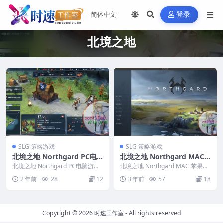
登录
北境之地
SLG 策略游戏
SLG 策略游戏
北境之地 Northgard PC电
北境之地 Northgard MAC
脑游戏 适用WIN11 WIN10
苹果电脑游戏 中文版 支持10.
北境之地 Northgard PC电脑游戏
北境之地 Northgard MAC 苹果电
适用WIN11 WIN10 &nbs...
15 11 12 13
脑游戏 中文版 支持10.15 11...
2 年前
28
12
3 年前
57
18
Copyright © 2026
时速工作室
- All rights reserved