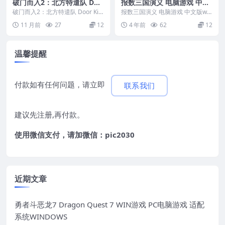
破门而入2：北方特遣队 Doo
报数三国演义 电脑游戏 中文
r Kickers 2: Task Force No
版 支持 win11 win10
破门而入2：北方特遣队 Door Kic
报数三国演义 电脑游戏 中文版win
rth WIN游戏 PC电脑游戏 适
kers 2: Task Force N...
11 win10 游戏编号：5...
11 月前
27
12
4 年前
62
12
配系统WIN10 WIN11
温馨提醒
付款如有任何问题，请立即
联系我们
建议先注册,再付款。
使用微信支付，请加微信：pic2030
近期文章
勇者斗恶龙7 Dragon Quest 7 WIN游戏 PC电脑游戏 适配
系统WINDOWS