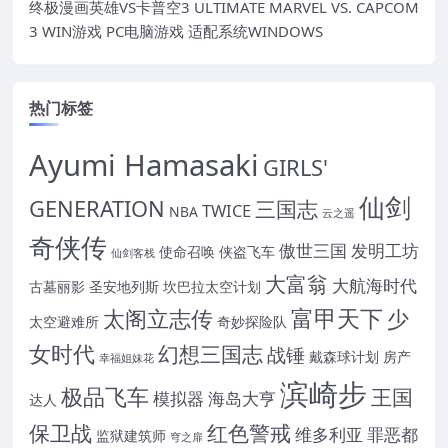
终极漫画英雄VS卡普空3 ULTIMATE MARVEL VS. CAPCOM
3 WIN游戏 PC电脑游戏 适配系统WINDOWS
热门标签
Ayumi Hamasaki
GIRLS'
仙剑
GENERATION
三国志
TWICE
NBA
云之遥
奇侠传
傲世三国
发明工坊
使命召唤
侠盗飞车
仙剑客栈
大富翁
大航海时代
古墓丽影
圣安地列斯
坎巴拉太空计划
富甲天下
太阁立志传
少
太空避难所
奇妙探险队
女时代
幻想三国志
战锤
戴森球计划
房产
幸福姐妹花
滨崎步
极品飞车
王国
模拟器
海岛大亨
达人
保卫战
红色警戒
维多利亚
罪恶都
监狱建筑师
穹之扉