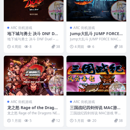
ARC 街机游戏
ARC 街机游戏
地下城与勇士 决斗 DNF Due
Jump大乱斗 JUMP FORCE
l – Who’s Next MAC游戏 苹
MAC游戏 苹果电脑游戏 适配
地下城与勇士 决斗 DNF Duel – W
Jump大乱斗 JUMP FORCE MAC游
果电脑游戏 适配苹果OS系统
ho’s N...
苹果OS系统macOS
戏 苹果电脑游戏 适配苹果OS系
4 周前
8
38
4 周前
6
38
统...
macOS
ARC 街机游戏
ARC 街机游戏
龙之怒 Rage of the Dragon
三国战纪四剑传说 MAC游戏
s NEO WIN游戏 PC电脑游戏
苹果电脑游戏 适配苹果OS系
龙之怒 Rage of the Dragons NEO
三国战纪四剑传说 MAC游戏 苹果
适配系统WINDOWS
WIN游戏 PC电脑游戏...
统macOS
电脑游戏 适配苹果OS系统macOS
1 月前
5
12
5 月前
20
38
&nbs...