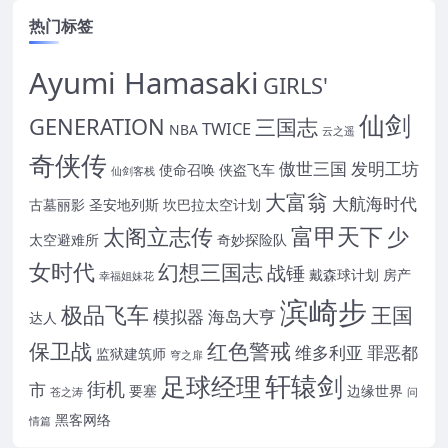
热门标签
Ayumi Hamasaki
GIRLS'
仙剑
GENERATION
三国志
TWICE
NBA
云之遥
奇侠传
傲世三国
发明工坊
使命召唤
侠盗飞车
仙剑客栈
大富翁
大航海时代
古墓丽影
圣安地列斯
坎巴拉太空计划
富甲天下
太阁立志传
少
太空避难所
奇妙探险队
女时代
幻想三国志
战锤
戴森球计划
房产
幸福姐妹花
滨崎步
极品飞车
王国
模拟器
海岛大亨
达人
保卫战
红色警戒
维多利亚
罪恶都
监狱建筑师
穹之扉
轩辕剑
足球经理
街机
市
要塞
边缘世界
苍之涛
问
黑客网络
情篇