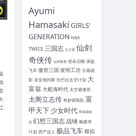
Ayumi
Hamasaki
GIRLS'
GENERATION
NBA
仙剑
三国志
TWICE
云之遥
奇侠传
使命召唤
侠盗
仙剑客栈
傲世三国
发明工坊
飞车
古墓丽
温
大
影
圣安地列斯
坎巴拉太空计划
戏
富翁
大航海时代
太空避难所
雷
富
太阁立志传
大
奇妙探险队
工
甲天下
少女时代
幸福姐妹
幻想三国志
战锤
戴森球
花
极品飞车
模拟
计划
房产达人