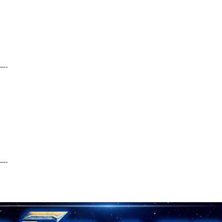
—-
—-