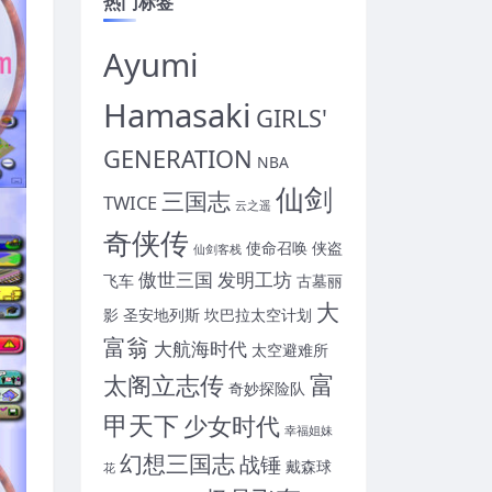
热门标签
Ayumi
Hamasaki
GIRLS'
GENERATION
NBA
仙剑
三国志
TWICE
云之遥
奇侠传
使命召唤
侠盗
仙剑客栈
傲世三国
发明工坊
飞车
古墓丽
大
影
圣安地列斯
坎巴拉太空计划
富翁
大航海时代
太空避难所
富
太阁立志传
奇妙探险队
甲天下
少女时代
幸福姐妹
幻想三国志
战锤
戴森球
花