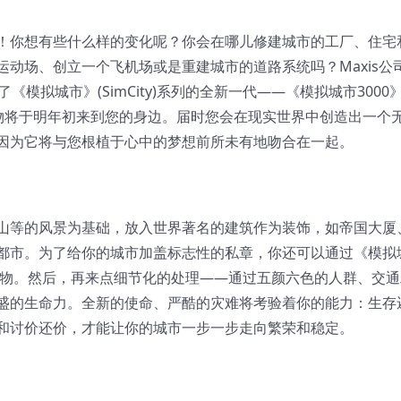
！你想有些什么样的变化呢？你会在哪儿修建城市的工厂、住宅
动场、创立一个飞机场或是重建城市的道路系统吗？Maxis公
模拟城市》(SimCity)系列的全新一代——《模拟城市3000
骄傲的礼物将于明年初来到您的身边。届时您会在现实世界中创造出一个
因为它将与您根植于心中的梦想前所未有地吻合在一起。
山等的风景为基础，放入世界著名的建筑作为装饰，如帝国大厦
都市。为了给你的城市加盖标志性的私章，你还可以通过《模拟
筑物。然后，再来点细节化的处理——通过五颜六色的人群、交通
盛的生命力。全新的使命、严酷的灾难将考验着你的能力：生存
和讨价还价，才能让你的城市一步一步走向繁荣和稳定。