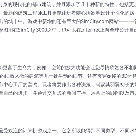
0)继承了它前身的现代化的都市建筑，并且添加了几十种新的特性，包括更
。最新的建筑工程师工具更能让玩者随心所欲地设计个性化的房
城市中。游戏中新增的还有巨大的SimCity.com网站——一
SimCity 3000之中，也可以在Internet上向全球公开自
y 3000)更富于生命力，例如，空前的放大功能会让您尽情欣赏各不相
作的细致入微的建筑等几十处生动的细节。还有贯穿始终的3D环
市中心工厂的轰鸣。玩者将要作出各种决策，驾驭其羽翼初长的
看自己的进步，并通过交互式的新闻广播、屏幕上的顾问以及市
最受欢迎的计算机游戏之一。它之所以能得到不同类型、不同水