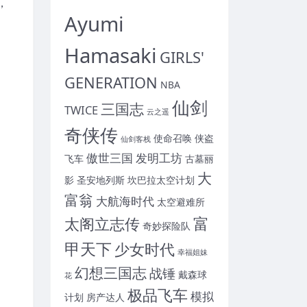
，
Ayumi
Hamasaki
GIRLS'
GENERATION
NBA
仙剑
三国志
TWICE
云之遥
奇侠传
使命召唤
侠盗
仙剑客栈
傲世三国
发明工坊
飞车
古墓丽
大
影
圣安地列斯
坎巴拉太空计划
富翁
大航海时代
太空避难所
富
太阁立志传
奇妙探险队
甲天下
少女时代
幸福姐妹
幻想三国志
战锤
戴森球
花
极品飞车
模拟
计划
房产达人