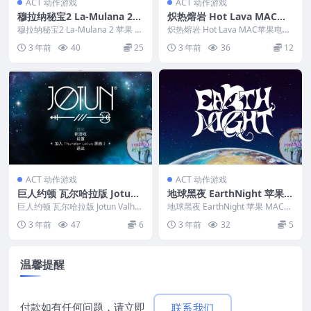
ACT 动作游戏
ACT 动作游戏
穆拉纳秘宝2 La-Mulana 2
炽热熔岩 Hot Lava MAC苹
苹果 MAC电脑游戏 原生中文
果电脑游戏 原生中文版 支持
穆拉纳秘宝2 La-Mulana 2 苹果 M
炽热熔岩 Hot Lava MAC苹果电脑
版
AC电脑游戏 原生中文版 &nbs...
11 12 13 14
游戏 原生中文版 支持11 12 13...
3 年前
40
25
3 年前
36
12
ACT 动作游戏
ACT 动作游戏
巨人约顿 瓦尔哈拉版 Jotun
地球黑夜 EarthNight 苹果
Valhalla Edition MAC 苹果
MAC电脑游戏 原生中文版
巨人约顿 瓦尔哈拉版 Jotun Valhall
地球黑夜 EarthNight 苹果 MAC电
电脑游戏 原生中文版 支持10.
a Edition MAC 苹果...
脑游戏 原生中文版 ...
3 年前
47
6
3 年前
32
5
15 11 12 13
温馨提醒
付款如有任何问题，请立即
联系我们