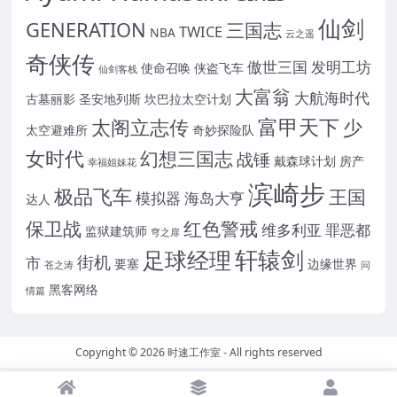
仙剑
GENERATION
三国志
TWICE
NBA
云之遥
奇侠传
傲世三国
发明工坊
使命召唤
侠盗飞车
仙剑客栈
大富翁
大航海时代
古墓丽影
圣安地列斯
坎巴拉太空计划
富甲天下
太阁立志传
少
太空避难所
奇妙探险队
女时代
幻想三国志
战锤
戴森球计划
房产
幸福姐妹花
滨崎步
极品飞车
王国
模拟器
海岛大亨
达人
保卫战
红色警戒
维多利亚
罪恶都
监狱建筑师
穹之扉
轩辕剑
足球经理
街机
市
要塞
边缘世界
苍之涛
问
黑客网络
情篇
Copyright © 2026
时速工作室
- All rights reserved