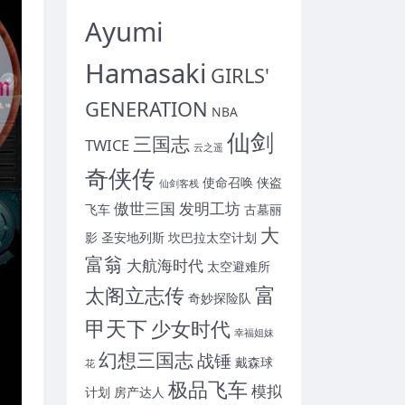
Ayumi
Hamasaki
GIRLS'
GENERATION
NBA
仙剑
三国志
TWICE
云之遥
奇侠传
使命召唤
侠盗
仙剑客栈
傲世三国
发明工坊
飞车
古墓丽
大
影
圣安地列斯
坎巴拉太空计划
富翁
大航海时代
太空避难所
富
太阁立志传
奇妙探险队
甲天下
少女时代
幸福姐妹
幻想三国志
战锤
戴森球
花
极品飞车
模拟
计划
房产达人