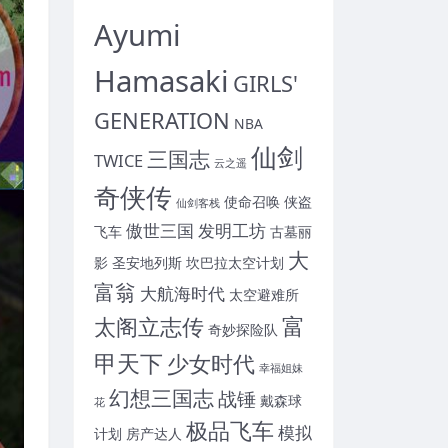
Ayumi
Hamasaki
GIRLS'
GENERATION
NBA
仙剑
三国志
TWICE
云之遥
奇侠传
使命召唤
侠盗
仙剑客栈
傲世三国
发明工坊
飞车
古墓丽
大
影
圣安地列斯
坎巴拉太空计划
富翁
大航海时代
太空避难所
富
太阁立志传
奇妙探险队
甲天下
少女时代
幸福姐妹
幻想三国志
战锤
戴森球
花
极品飞车
模拟
计划
房产达人