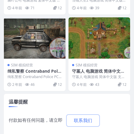
脑叶公司 电脑游戏 繁体中文版 支
当铺人生2 电脑游戏 简体中文版
援win11 win10 win7 ...
7
支援win11 win10 win7 &nbs...
4 年前
71
12
4 年前
39
12
SIM 模拟经营
SIM 模拟经营
缉私警察 Contraband Polic
守墓人 电脑游戏 简体中文版
e PC电脑游戏 适用WIN11 W
支援win11 win10 win7
缉私警察 Contraband Police PC
守墓人 电脑游戏 简体中文版 支援
IN10
电脑游戏 适用WIN11 WI...
win11 win10 win7 ...
2 年前
46
12
4 年前
43
12
温馨提醒
付款如有任何问题，请立即
联系我们