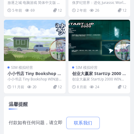
版 支援win11 win10 win7
World Evolution PC电脑游
放逐之城 电脑游戏 简体中文版 支
侏罗纪世界：进化 Jurassic World
援win11 win10 win7 ...
戏 适用WIN11 WIN10
Evolution PC电脑游戏...
5 年前
69
12
2 年前
26
12
SIM 模拟经营
SIM 模拟经营
小小书店 Tiny Bookshop W
创业大赢家 StartUp 2000 W
IN游戏 PC电脑游戏 适配系统
IN游戏 PC电脑游戏 适配系统
小小书店 Tiny Bookshop WIN游
创业大赢家 StartUp 2000 WIN游
WIN10 WIN11
戏 PC电脑游戏 适配系统WIN1...
WIN10 WIN11
戏 PC电脑游戏 适配系统WIN1...
11 月前
20
12
8 月前
24
12
温馨提醒
付款如有任何问题，请立即
联系我们