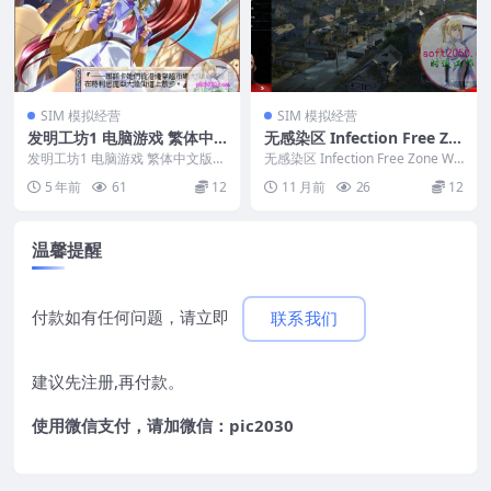
SIM 模拟经营
SIM 模拟经营
发明工坊1 电脑游戏 繁体中
无感染区 Infection Free Zo
文版 支援win11 win10 win
ne WIN游戏 PC电脑游戏 适
发明工坊1 电脑游戏 繁体中文版
无感染区 Infection Free Zone WI
7
支援win11 win10 win7 &nbs...
配系统WIN10 WIN11
N游戏 PC电脑游戏 适配...
5 年前
61
12
11 月前
26
12
温馨提醒
付款如有任何问题，请立即
联系我们
建议先注册,再付款。
使用微信支付，请加微信：pic2030