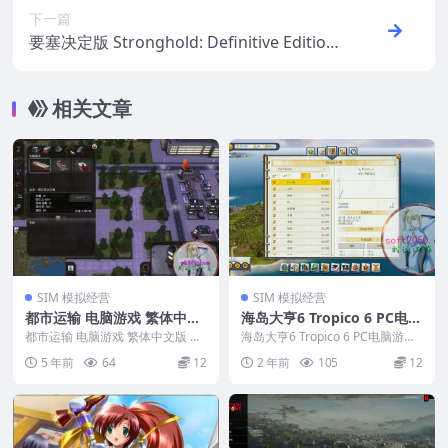
下一篇
要塞决定版 Stronghold: Definitive Edition
PC电脑游戏 适用WIN11 WIN10
相关文章
SIM 模拟经营
SIM 模拟经营
都市运输 电脑游戏 繁体中文
海岛大亨6 Tropico 6 PC电脑
版 支援win11 win10 win7
游戏 适用WIN11 WIN10
都市运输 电脑游戏 繁体中文版 支
海岛大亨6 Tropico 6 PC电脑游戏
援win11 win10 win7 ...
适用WIN11 WIN10 &nb...
5 年前
64
12
2 年前
105
12