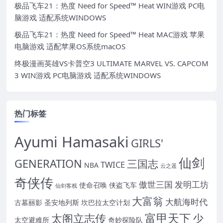
极品飞车21：热度 Need for Speed™ Heat WIN游戏 PC电
脑游戏 适配系统WINDOWS
极品飞车21：热度 Need for Speed™ Heat MAC游戏 苹果
电脑游戏 适配苹果OS系统macOS
终极漫画英雄VS卡普空3 ULTIMATE MARVEL VS. CAPCOM
3 WIN游戏 PC电脑游戏 适配系统WINDOWS
热门标签
Ayumi Hamasaki
GIRLS'
仙剑
GENERATION
三国志
TWICE
NBA
云之遥
奇侠传
傲世三国
发明工坊
使命召唤
侠盗飞车
仙剑客栈
大富翁
大航海时代
古墓丽影
圣安地列斯
坎巴拉太空计划
富甲天下
太阁立志传
少
太空避难所
奇妙探险队