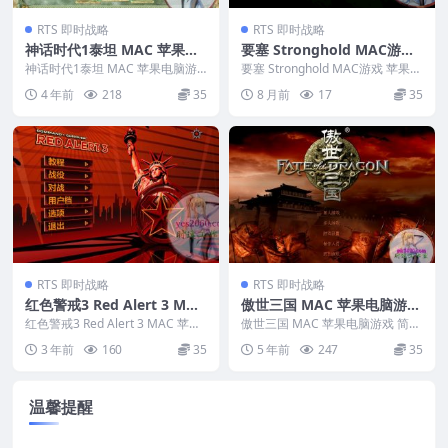
RTS 即时战略
RTS 即时战略
神话时代1泰坦 MAC 苹果电
要塞 Stronghold MAC游戏
脑游戏 繁体中文版 支援10.1
苹果电脑游戏 适配苹果OS系
神话时代1泰坦 MAC 苹果电脑游
要塞 Stronghold MAC游戏 苹果电
3 10.14 10.15 11 12 适用于
戏 繁体中文版 支援10.13 10.14
统macOS
脑游戏 适配苹果OS系统macOS...
4 年前
218
35
8 月前
17
35
1...
APPLE CPU
RTS 即时战略
RTS 即时战略
红色警戒3 Red Alert 3 MAC
傲世三国 MAC 苹果电脑游戏
苹果电脑游戏 繁体中文版 支
简体中文版 支援10.13 10.14
红色警戒3 Red Alert 3 MAC 苹果
傲世三国 MAC 苹果电脑游戏 简体
援12 13 14
电脑游戏 繁体中文版 支援12 ...
10.15 11 12 适用于APPLE C
中文版 支援10.13 10.14 10.1...
3 年前
160
35
5 年前
247
35
PU
温馨提醒