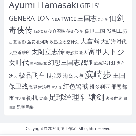
Ayumi Hamasaki
GIRLS'
仙剑
GENERATION
三国志
TWICE
NBA
云之遥
奇侠传
傲世三国
发明工坊
使命召唤
侠盗飞车
仙剑客栈
大富翁
大航海时代
古墓丽影
圣安地列斯
坎巴拉太空计划
富甲天下
太阁立志传
少
太空避难所
奇妙探险队
女时代
幻想三国志
战锤
戴森球计划
房产
幸福姐妹花
滨崎步
极品飞车
王国
模拟器
海岛大亨
达人
保卫战
红色警戒
维多利亚
罪恶都
监狱建筑师
穹之扉
轩辕剑
足球经理
街机
市
要塞
边缘世界
苍之涛
问
黑客网络
情篇
Copyright © 2026
时速工作室
- All rights reserved