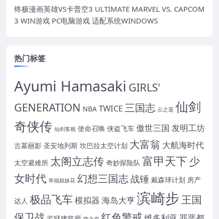
终极漫画英雄VS卡普空3 ULTIMATE MARVEL VS. CAPCOM
3 WIN游戏 PC电脑游戏 适配系统WINDOWS
热门标签
Ayumi Hamasaki
GIRLS'
仙剑
GENERATION
三国志
TWICE
NBA
云之遥
奇侠传
傲世三国
发明工坊
使命召唤
侠盗飞车
仙剑客栈
大富翁
大航海时代
古墓丽影
圣安地列斯
坎巴拉太空计划
富甲天下
太阁立志传
少
太空避难所
奇妙探险队
女时代
幻想三国志
战锤
戴森球计划
房产
幸福姐妹花
滨崎步
极品飞车
王国
模拟器
海岛大亨
达人
保卫战
红色警戒
维多利亚
罪恶都
监狱建筑师