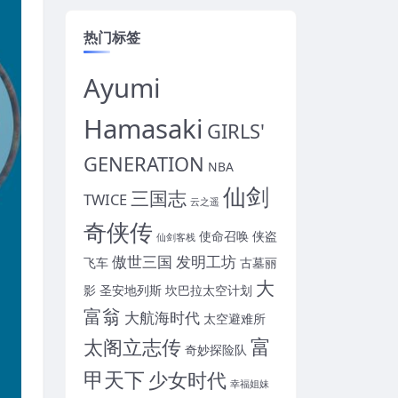
热门标签
Ayumi
Hamasaki
GIRLS'
GENERATION
NBA
仙剑
三国志
TWICE
云之遥
奇侠传
使命召唤
侠盗
仙剑客栈
傲世三国
发明工坊
飞车
古墓丽
大
影
圣安地列斯
坎巴拉太空计划
富翁
大航海时代
太空避难所
富
太阁立志传
奇妙探险队
甲天下
少女时代
幸福姐妹