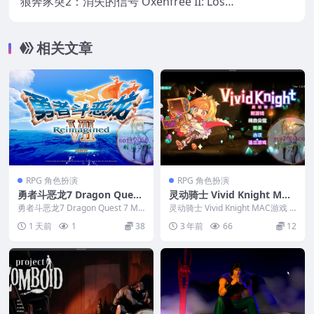
狼奔豕突2：消失的信号 Oxenfree II: Lost
Signals MAC苹果电脑游戏 原生中文版 支持
12 13 14
相关文章
RPG 角色扮演
RPG 角色扮演
勇者斗恶龙7 Dragon Quest
灵动骑士 Vivid Knight MAC
7 MAC游戏 苹果电脑游戏 适
游戏
勇者斗恶龙7 Dragon Quest 7 MA
灵动骑士 Vivid Knight MAC游戏
配苹果OS系统macOS
C游戏 苹果电脑游戏 适配苹果O...
英文名称：Vivi...
1 天前
1
38
3 年前
66
12