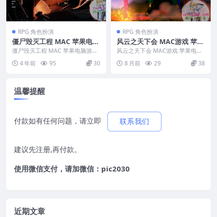
RPG 角色扮演
RPG 角色扮演
僵尸毁灭工程 MAC 苹果电脑
风云之天下会 MAC游戏 苹果
游戏 原生版 支援10.14 10.15
电脑游戏 适配苹果OS系统m
僵尸毁灭工程 MAC 苹果电脑游戏
风云之天下会 MAC游戏 苹果电脑
11 12 13 适用于APPLE CPU
原生版 支援10.14 10.15 11 1...
acOS
游戏 适配苹果OS系统macOS ...
4 年前
95
30
8 月前
29
38
温馨提醒
付款如有任何问题，请立即
联系我们
建议先注册,再付款。
使用微信支付，请加微信：pic2030
近期文章