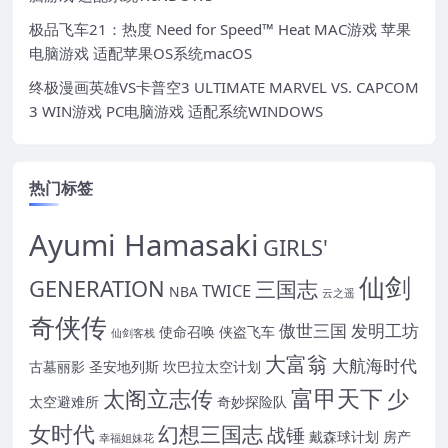
极品飞车21：热度 Need for Speed™ Heat MAC游戏 苹果
电脑游戏 适配苹果OS系统macOS
终极漫画英雄VS卡普空3 ULTIMATE MARVEL VS. CAPCOM
3 WIN游戏 PC电脑游戏 适配系统WINDOWS
热门标签
Ayumi Hamasaki
GIRLS'
仙剑
GENERATION
三国志
TWICE
NBA
云之遥
奇侠传
傲世三国
发明工坊
使命召唤
侠盗飞车
仙剑客栈
大富翁
大航海时代
古墓丽影
圣安地列斯
坎巴拉太空计划
富甲天下
太阁立志传
少
太空避难所
奇妙探险队
女时代
幻想三国志
战锤
戴森球计划
房产
幸福姐妹花