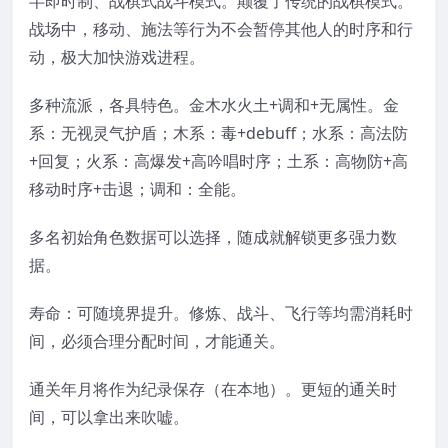
半即时制、战棋式战斗模式。颠覆了传统的战棋模式。
战场中，移动、施法等行为不会暂停其他人的时序和行
动，极大加快游戏进程。
多种流派，各具特色。金木水火土+调和+无属性。金
系：无视灵气护盾；木系：毒+debuff；水系：高法防
+回复；火系：高爆发+高吟唱时序；土系：高物防+高
移动时序+击退；调和：全能。
多名初始角色数据可以选择，随成就解锁更多强力数
据。
寿命：可随境界提升。修炼、战斗、飞行等均需消耗时
间，必须合理分配时间，才能通关。
通关年月将作为纪录保存（在本地）。更短的通关时
间，可以拿出来吹嘘。