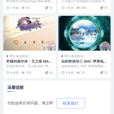
游戏 苹果电脑游戏 适配系统
er II MAC苹果电脑游戏 中文
学生时代 School Days MAC游戏
八方旅人2 Octopath Traveler II
15
苹果电脑游戏 适配系统15 &nb...
版 支持12 13 14
MAC苹果电脑游戏 中文版...
1 年前
40
35
3 年前
409
35
RPG 角色扮演
RPG 角色扮演
轩辕剑叁外传：天之痕 MAC
仙剑奇侠传三 MAC 苹果电脑
苹果电脑游戏 繁体中文版 支
游戏 简体中文版 支援12 13 1
轩辕剑叁外传：天之痕 MAC 苹果
仙剑奇侠传三 MAC 苹果电脑游戏
援10.13 10.14 10.15 11 12
电脑游戏 繁体中文版 支援10.13 1
4 15 适用于APPLE CPU
简体中文版 支援12 13 14 15 适
4 年前
279
28
5 年前
78
35
0.1...
用...
适用于APPLE CPU
温馨提醒
付款如有任何问题，请立即
联系我们