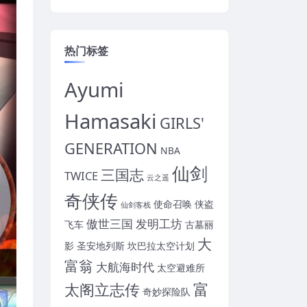
热门标签
Ayumi
Hamasaki
GIRLS'
GENERATION
NBA
仙剑
三国志
TWICE
云之遥
奇侠传
使命召唤
侠盗
仙剑客栈
傲世三国
发明工坊
飞车
古墓丽
大
影
圣安地列斯
坎巴拉太空计划
富翁
大航海时代
太空避难所
富
太阁立志传
奇妙探险队