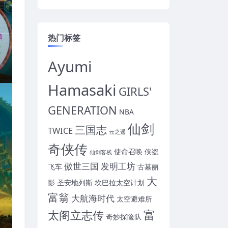
热门标签
Ayumi
Hamasaki
GIRLS'
GENERATION
NBA
仙剑
三国志
TWICE
云之遥
奇侠传
使命召唤
侠盗
仙剑客栈
傲世三国
发明工坊
飞车
古墓丽
大
影
圣安地列斯
坎巴拉太空计划
富翁
大航海时代
太空避难所
富
太阁立志传
奇妙探险队