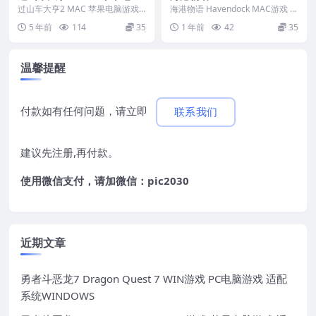
游戏 繁体中文版 支援10.13 1
游戏 苹果电脑游戏 适配系统
过山车大亨2 MAC 苹果电脑游戏
海港物语 Havendock MAC游戏 苹
0.14 10.15 11 12 适用于APP
繁体中文版 支援10.13 10.14 10...
macOS 15.0 Sequoia
果电脑游戏 适配系统macOS 15...
5 年前
114
35
1 年前
42
35
LE CPU
温馨提醒
付款如有任何问题，请立即
联系我们
建议先注册,再付款。
使用微信支付，请加微信：pic2030
近期文章
勇者斗恶龙7 Dragon Quest 7 WIN游戏 PC电脑游戏 适配
系统WINDOWS