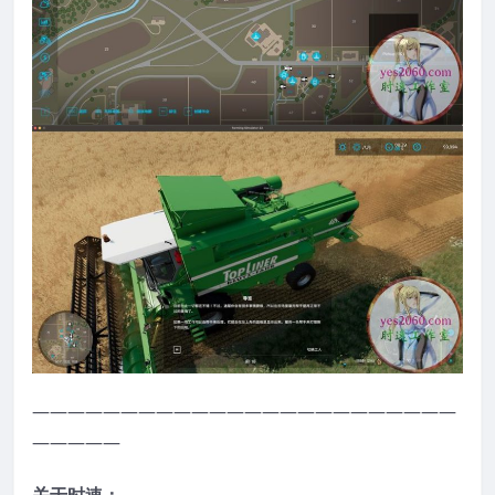
————————————————————————
—————