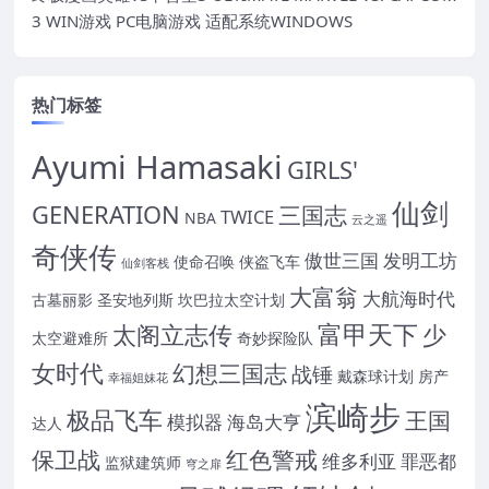
3 WIN游戏 PC电脑游戏 适配系统WINDOWS
热门标签
Ayumi Hamasaki
GIRLS'
仙剑
GENERATION
三国志
TWICE
NBA
云之遥
奇侠传
傲世三国
发明工坊
使命召唤
侠盗飞车
仙剑客栈
大富翁
大航海时代
古墓丽影
圣安地列斯
坎巴拉太空计划
富甲天下
太阁立志传
少
太空避难所
奇妙探险队
女时代
幻想三国志
战锤
戴森球计划
房产
幸福姐妹花
滨崎步
极品飞车
王国
模拟器
海岛大亨
达人
保卫战
红色警戒
维多利亚
罪恶都
监狱建筑师
穹之扉