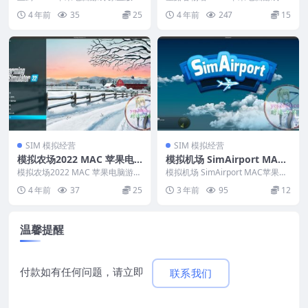
用于APPLE CPU
支援10.15 11 12 13 适用于AP...
生版 支援12 13 14 15 ...
4 年前
35
25
4 年前
247
15
SIM 模拟经营
SIM 模拟经营
模拟农场2022 MAC 苹果电
模拟机场 SimAirport MAC
脑游戏 繁体中文版 支援10.1
苹果电脑游戏 原生中文版 支
模拟农场2022 MAC 苹果电脑游戏
模拟机场 SimAirport MAC苹果电
5 11 12 13 适用于APPLE CP
繁体中文版 支援10.15 11 12 ...
持12 13 14
脑游戏 原生中文版 支持12 13 ...
4 年前
37
25
3 年前
95
12
U
温馨提醒
付款如有任何问题，请立即
联系我们