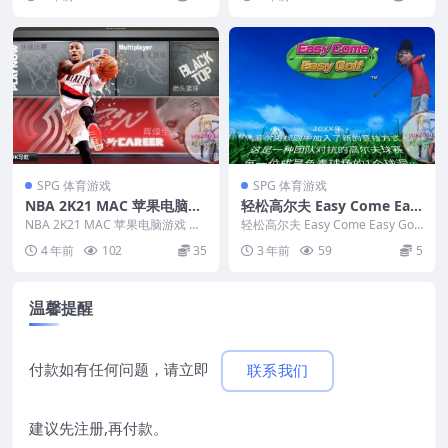
用于APPLE CPU
SPG 体育游戏
SPG 体育游戏
NBA 2K21 MAC 苹果电脑游
轻松高尔夫 Easy Come Eas
戏 原生版 支援10.14 10.15 1
y Golf MAC 苹果电脑游戏 原
NBA 2K21 MAC 苹果电脑游戏 原
轻松高尔夫 Easy Come Easy Golf
1 12 13 适用于APPLE CPU
生版 支援10.14 10.15 11...
生中文版 支持10.15 11 12 1
MAC 苹果电脑游戏 原生中...
4 年前
102
35
3 年前
59
5
3
温馨提醒
付款如有任何问题，请立即
联系我们
建议先注册,再付款。