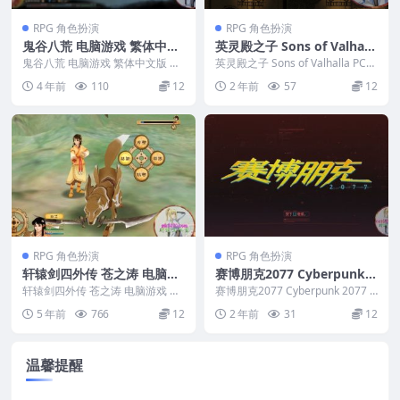
RPG 角色扮演
RPG 角色扮演
鬼谷八荒 电脑游戏 繁体中文
英灵殿之子 Sons of Valhall
版 支援win11 win10 win7
a PC电脑游戏 适用WIN11 W
鬼谷八荒 电脑游戏 繁体中文版 支
英灵殿之子 Sons of Valhalla PC电
援win11 win10 win7 ...
IN10
脑游戏 适用WIN11 WI...
4 年前
110
12
2 年前
57
12
RPG 角色扮演
RPG 角色扮演
轩辕剑四外传 苍之涛 电脑游
赛博朋克2077 Cyberpunk 2
戏 繁体中文版 支援win11 wi
077 PC电脑游戏 适用WIN11
轩辕剑四外传 苍之涛 电脑游戏 繁
赛博朋克2077 Cyberpunk 2077 P
n10 win7
体中文版 支援win11 win10 win7...
WIN10
C电脑游戏 适用WIN11 W...
5 年前
766
12
2 年前
31
12
温馨提醒