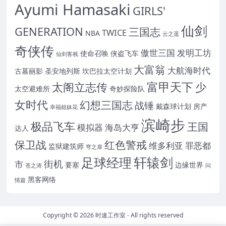
Ayumi Hamasaki
GIRLS'
仙剑
GENERATION
三国志
TWICE
NBA
云之遥
奇侠传
傲世三国
发明工坊
使命召唤
侠盗飞车
仙剑客栈
大富翁
大航海时代
古墓丽影
圣安地列斯
坎巴拉太空计划
富甲天下
太阁立志传
少
太空避难所
奇妙探险队
女时代
幻想三国志
战锤
戴森球计划
房产
幸福姐妹花
滨崎步
极品飞车
王国
模拟器
海岛大亨
达人
保卫战
红色警戒
维多利亚
罪恶都
监狱建筑师
穹之扉
轩辕剑
足球经理
街机
市
要塞
边缘世界
苍之涛
问
黑客网络
情篇
Copyright © 2026
时速工作室
- All rights reserved