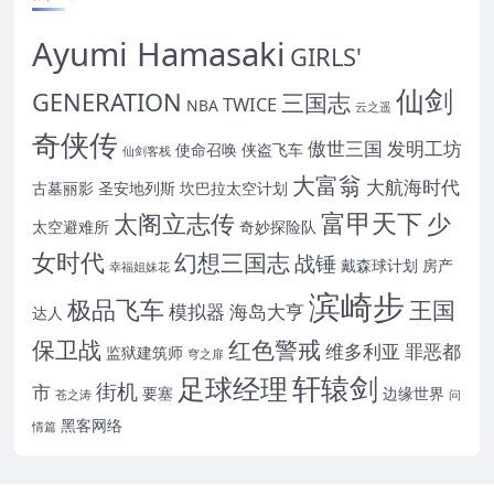
Ayumi Hamasaki
GIRLS'
仙剑
GENERATION
三国志
TWICE
NBA
云之遥
奇侠传
傲世三国
发明工坊
使命召唤
侠盗飞车
仙剑客栈
大富翁
大航海时代
古墓丽影
圣安地列斯
坎巴拉太空计划
富甲天下
太阁立志传
少
太空避难所
奇妙探险队
女时代
幻想三国志
战锤
戴森球计划
房产
幸福姐妹花
滨崎步
极品飞车
王国
模拟器
海岛大亨
达人
保卫战
红色警戒
维多利亚
罪恶都
监狱建筑师
穹之扉
轩辕剑
足球经理
街机
市
要塞
边缘世界
苍之涛
问
黑客网络
情篇