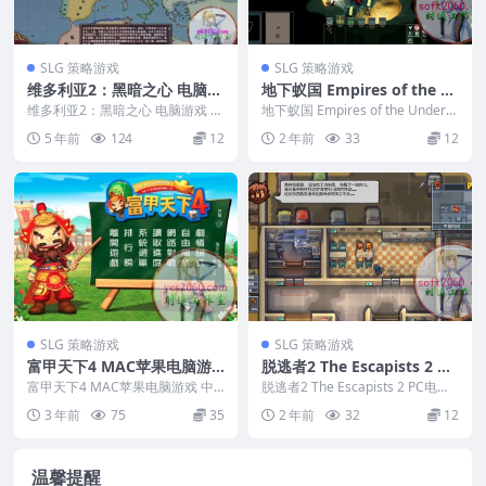
SLG 策略游戏
SLG 策略游戏
维多利亚2：黑暗之心 电脑游
地下蚁国 Empires of the U
戏 简体中文版 支援win11 wi
ndergrowth PC电脑游戏 适
维多利亚2：黑暗之心 电脑游戏 简
地下蚁国 Empires of the Undergr
n10 win7
体中文版 支援win11 win10 win7...
用WIN11 WIN10
owth PC电脑游戏 适...
5 年前
124
12
2 年前
33
12
SLG 策略游戏
SLG 策略游戏
富甲天下4 MAC苹果电脑游
脱逃者2 The Escapists 2 PC
戏 中文版 支持12 13 14
电脑游戏 适用WIN11 WIN1
富甲天下4 MAC苹果电脑游戏 中
脱逃者2 The Escapists 2 PC电脑
文版 支持12 13 14 编号...
0
游戏 适用WIN11 WIN1...
3 年前
75
35
2 年前
32
12
温馨提醒