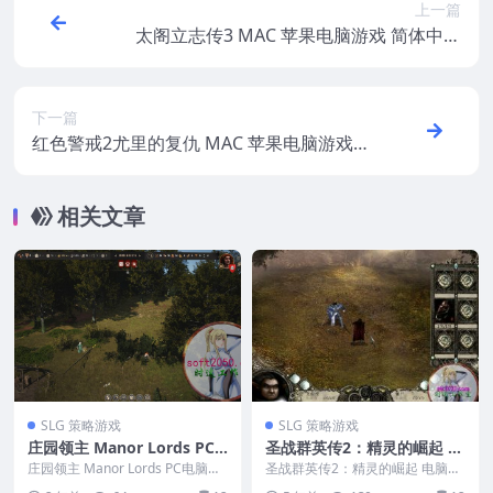
上一篇
太阁立志传3 MAC 苹果电脑游戏 简体中文
版 支援10.13 10.14 10.15 11 12 适用于APP
LE CPU
下一篇
红色警戒2尤里的复仇 MAC 苹果电脑游戏
繁体中文版 支援12 13 14 适用于APPLE CP
U
相关文章
SLG 策略游戏
SLG 策略游戏
庄园领主 Manor Lords PC
圣战群英传2：精灵的崛起 电
电脑游戏 适用WIN11 WIN1
脑游戏 简体中文版 支援win1
庄园领主 Manor Lords PC电脑游
圣战群英传2：精灵的崛起 电脑游
0
戏 适用WIN11 WIN10 &n...
1 win10 win7
戏 简体中文版 支援win11 win10