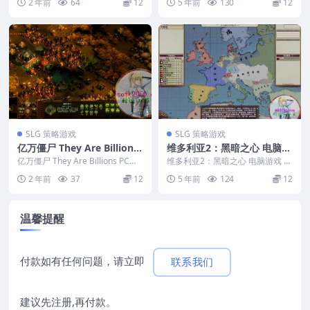
2 年前
64
12
5 年前
130
12
wi...
SLG 策略游戏
SLG 策略游戏
亿万僵尸 They Are Billions
维多利亚2：黑暗之心 电脑游
PC电脑游戏 适用WIN11 WI
戏 简体中文版 支援win11 wi
亿万僵尸 They Are Billions PC电
维多利亚2：黑暗之心 电脑游戏 简
N10
脑游戏 适用WIN11 WI...
n10 win7
体中文版 支援win11 win10 win7...
2 年前
37
12
5 年前
124
12
温馨提醒
付款如有任何问题，请立即
联系我们
建议先注册,再付款。