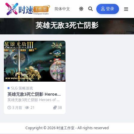
登录
英雄无敌3死亡阴影
SLG 策略游戏
英雄无敌3死亡阴影 Heroes
of Might and Magic III: Th
英雄无敌3死亡阴影 Heroes of Mi
e Shadow of Death MAC游
ght and Magic III:...
3 月前
21
38
戏 苹果电脑游戏 适配苹果OS
系统macOS
Copyright © 2026
时速工作室
- All rights reserved