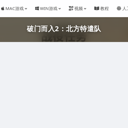
MAC游戏
WIN游戏
视频
教程
人
破门而入2：北方特遣队