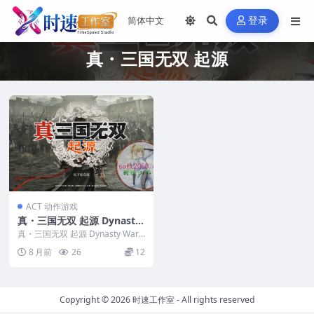
登录
真・三国无双 起源
ACT 动作游戏
真・三国无双 起源 Dynasty
Warriors: Origins WIN游戏
真・三国无双 起源 Dynasty Warri
PC电脑游戏 适配系统WIN10
ors: Origins WIN游...
8 月前
26
12
WIN11
Copyright © 2026
时速工作室
- All rights reserved